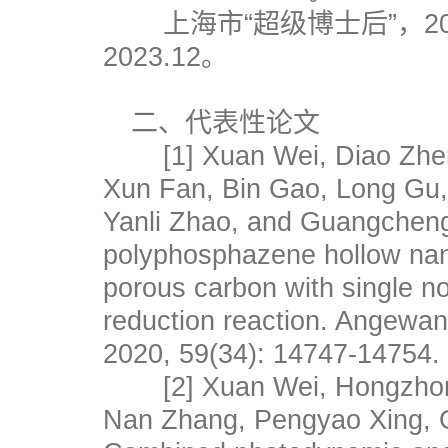
上海市“超级博士后”，2022
2023.12。
二、代表性论文
[1] Xuan Wei, Diao Zhe
Xun Fan, Bin Gao, Long Gu, 
Yanli Zhao, and Guangcheng
polyphosphazene hollow na
porous carbon with single n
reduction reaction. Angewan
2020, 59(34): 14747-1475
[2] Xuan Wei, Hongzhon
Nan Zhang, Pengyao Xing, 