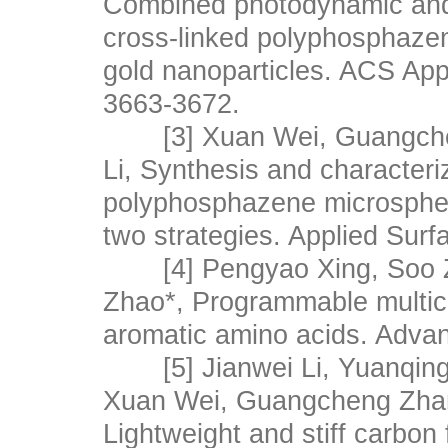
Combined photodynamic and
cross-linked polyphosphaze
gold nanoparticles. ACS Ap
3663-3672.
[3] Xuan Wei, Guangchen
Li, Synthesis and character
polyphosphazene microsphere
two strategies. Applied Sur
[4] Pengyao Xing, Soo Z
Zhao*, Programmable multi
aromatic amino acids. Advan
[5] Jianwei Li, Yuanqing
Xuan Wei, Guangcheng Zhan
Lightweight and stiff carbon